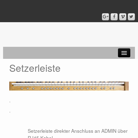
Setzerleiste
Startseite
Setzer Module
Setzer PONO
.
Koppeln LEON
.
MIDI
Spieltische
Setzerleiste direkter Anschluss an ADMIN über
RJ45 Kabel