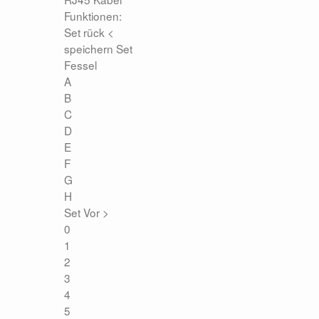
Zubehör
Funktionen:
Kontakt
Set rück <
speichern Set
Fessel
A
B
C
D
E
F
G
H
Set Vor >
0
1
2
3
4
5