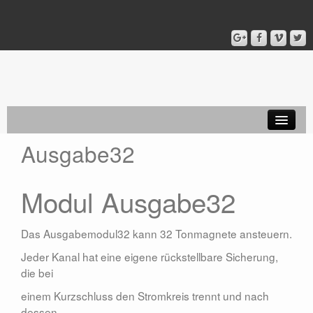
Ausgabe32
Startseite
Setzer Module
Modul Ausgabe32
Setzer PONO
Koppeln LEON
Das Ausgabemodul32 kann 32 Tonmagnete ansteuern.
Jeder Kanal hat eine eigene rückstellbare Sicherung,
MIDI
die bei
Spieltische
einem Kurzschluss den Stromkreis trennt und nach
dessen