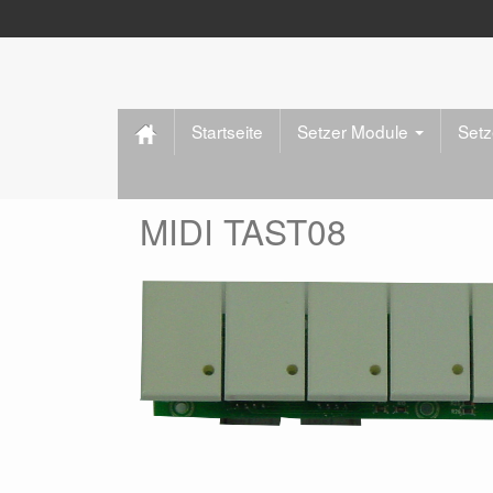
Startseite
Setzer Module
Set
MIDI TAST08