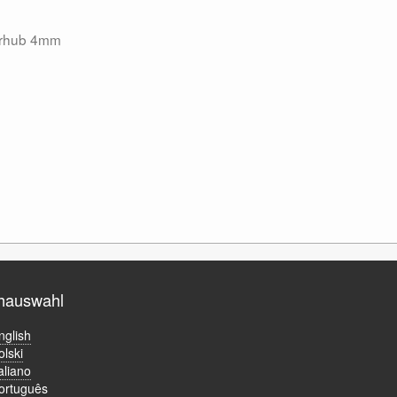
terhub 4mm
hauswahl
nglish
olski
taliano
ortuguês