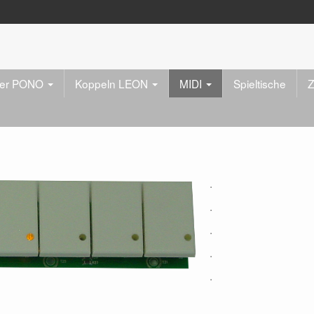
zer PONO
Koppeln LEON
MIDI
Spieltische
Z
.
.
.
.
.