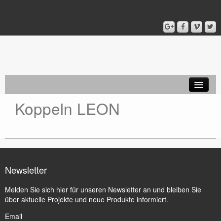
Koppeln LEON
Startseite
Setzer Module
Setzer PONO
Koppeln LEON
Newsletter
MIDI
Melden Sie sich hier für unseren Newsletter an und bleiben Sie
über aktuelle Projekte und neue Produkte informiert.
Spieltische
Email