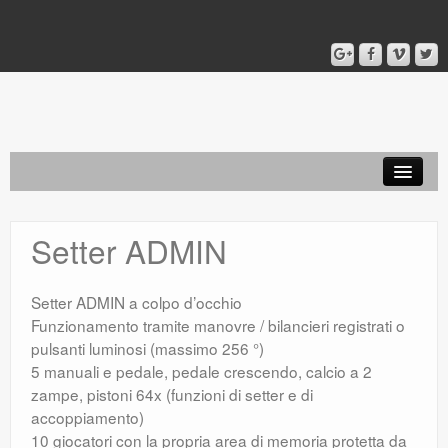
Inizio
Setter ADMIN
Setter ADMIN
Setter PONO
Setter ADMIN a colpo d’occhio
Funzionamento tramite manovre / bilancieri registrati o
Modulo LEON
pulsanti luminosi (massimo 256 °)
5 manuali e pedale, pedale crescendo, calcio a 2
zampe, pistoni 64x (funzioni di setter e di
accoppiamento)
10 giocatori con la propria area di memoria protetta da