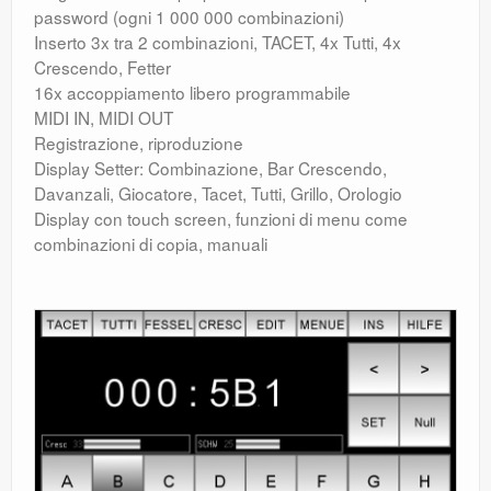
password (ogni 1 000 000 combinazioni)
Inserto 3x tra 2 combinazioni, TACET, 4x Tutti, 4x
Crescendo, Fetter
16x accoppiamento libero programmabile
MIDI IN, MIDI OUT
Registrazione, riproduzione
Display Setter: Combinazione, Bar Crescendo,
Davanzali, Giocatore, Tacet, Tutti, Grillo, Orologio
Display con touch screen, funzioni di menu come
combinazioni di copia, manuali