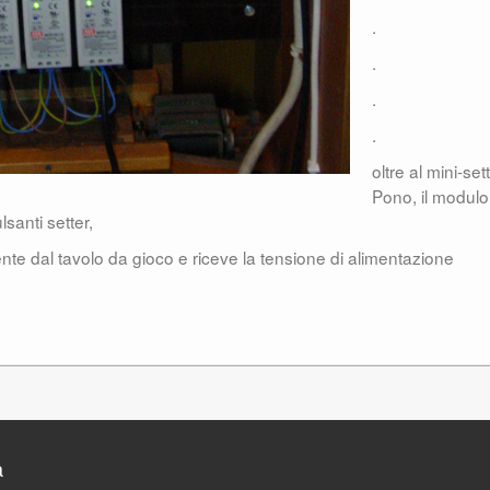
.
.
.
.
oltre al mini-set
Pono, il modulo
lsanti setter,
te dal tavolo da gioco e riceve la tensione di alimentazione
a