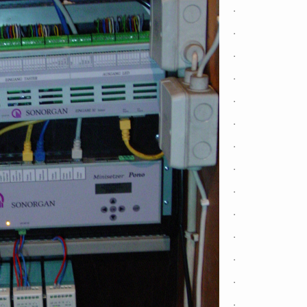
.
.
.
.
.
.
.
.
.
.
.
.
.
.