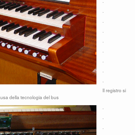
.
.
.
.
.
.
.
.
.
Il registro si
usa della tecnologia del bus
.
.
.