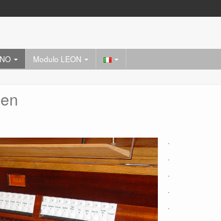
PONO
Modulo LEON
sen
.
.
.
.
.