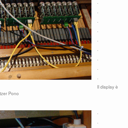
.
.
.
.
.
.
.
.
.
Il display è
etzer Pono
.
.